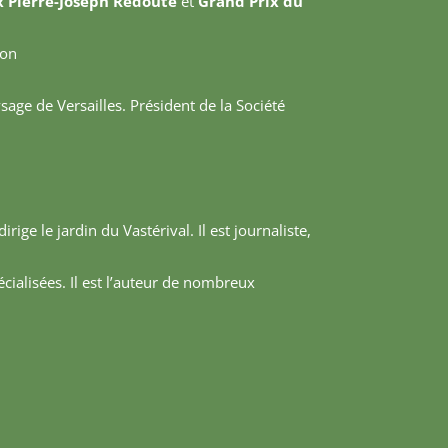
x Pierre-Joseph Redouté
et
Grand Prix du
ion
sage de Versailles. Président de la Société
dirige le jardin du Vastérival. Il est journaliste,
écialisées. Il est l’auteur de nombreux