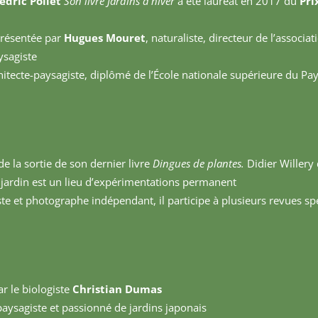
édric Pollet
Son livre Jardins d’hiver
a été lauréat en 2017 du
Pri
présentée par
Hugues Mouret
, naturaliste, directeur de l’associat
ysagiste
hitecte-paysagiste, diplômé de l’École nationale supérieure du Pay
de la sortie de son dernier livre
Dingues de plantes.
Didier Willery 
n jardin est un lieu d’expérimentations permanent
iste et photographe indépendant, il participe à plusieurs revues sp
ar le biologiste
Christian Dumas
paysagiste et passionné de jardins japonais