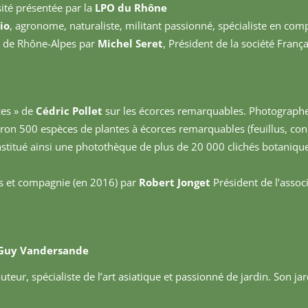
ité présentée par la
LPO du Rhône
io
, agronome, naturaliste, militant passionné, spécialiste en comp
s de Rhône-Alpes par
Michel Seret
, Président de la société Franç
ces » de
Cédric Pollet
sur les écorces remarquables. Photographe,
nviron 500 espèces de plantes à écorces remarquables (feuillus, co
nstitué ainsi une photothèque de plus de 20 000 clichés botaniqu
es et compagnie (en 2016) par
Robert Jonget
Président de l’associ
t Guy Vandersande
uteur, spécialiste de l’art asiatique et passionné de jardin. Son jar