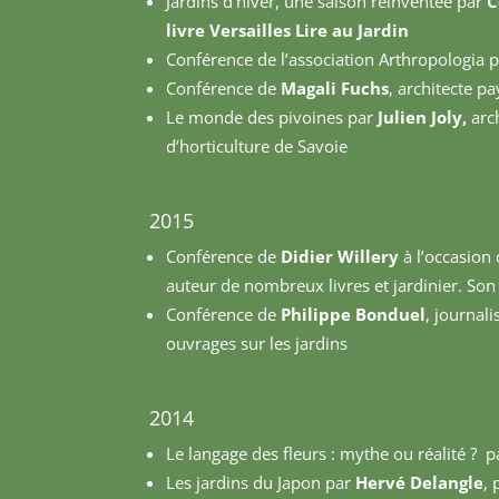
Jardins d’hiver, une saison réinventée par
C
livre Versailles Lire au Jardin
Conférence de l’association Arthropologia 
Conférence de
Magali Fuchs
, architecte pa
Le monde des pivoines par
Julien Joly
,
arc
d’horticulture de Savoie
2015
Conférence de
Didier Willery
à l’occasion 
auteur de nombreux livres et jardinier. So
Conférence de
Philippe Bonduel
, journal
ouvrages sur les jardins
2014
Le langage des fleurs : mythe ou réalité ? p
Les jardins du Japon par
Hervé Delangle
, 